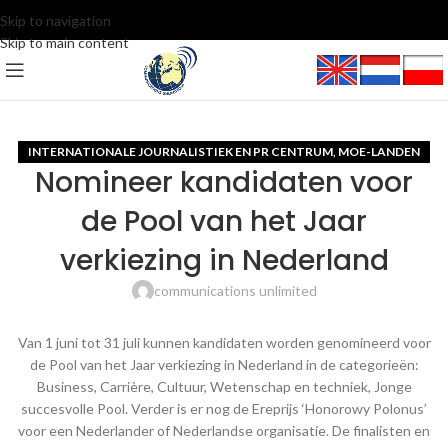
Skip to navigation
Skip to main content
INTERNATIONALE JOURNALISTIEK EN PR CENTRUM
MOE-LANDEN
,
Nomineer kandidaten voor
de Pool van het Jaar
verkiezing in Nederland
communications unlimited
Van 1 juni tot 31 juli kunnen kandidaten worden genomineerd voor
de Pool van het Jaar verkiezing in Nederland in de categorieën:
Business, Carrière, Cultuur, Wetenschap en techniek, Jonge
succesvolle Pool. Verder is er nog de Ereprijs ‘Honorowy Polonus’
voor een Nederlander of Nederlandse organisatie. De finalisten en