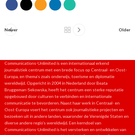
Newer
Older
Communications-Unlimited is een internationaal erkend
journalistiek centrum met een brede focus op Centraal- en Oost-
Europa, en thema’s zoals onderwijs, toerisme en diplomatie
wereldwijd. Opgericht in 2004 in Nederland door Beata
Bruggeman-Sekowska, heeft het centrum een sterke reputatie
opgebouwd door culturen te verbinden en internationale
communicatie te bevorderen. Naast haar werk in Centraal- en
Oost-Europa voert het centrum ook journalistieke projecten en
bezoeken uit in andere landen, waaronder de Verenigde Staten en
diverse andere regio’s wereldwijd. Een kerndoel van
Communications-Unlimited is het versterken en ontwikkelen van