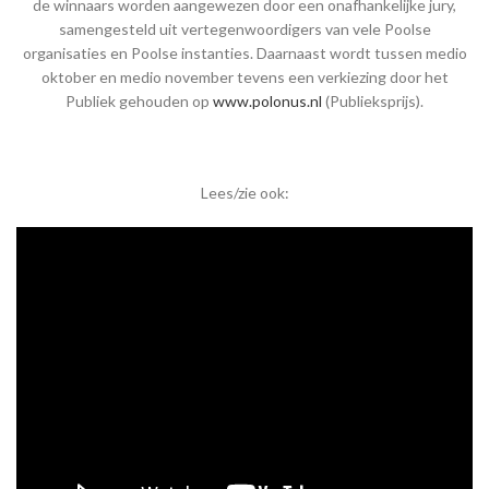
de winnaars worden aangewezen door een onafhankelijke jury,
samengesteld uit vertegenwoordigers van vele Poolse
organisaties en Poolse instanties. Daarnaast wordt tussen medio
oktober en medio november tevens een verkiezing door het
Publiek gehouden op
www.polonus.nl
(Publieksprijs).
Lees/zie ook: