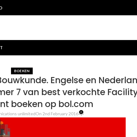
O
T
BOEKEN
Bouwkunde. Engelse en Nederla
r 7 van best verkochte Facilit
t boeken op bol.com
0
ications unlimited
On 2nd February 2016