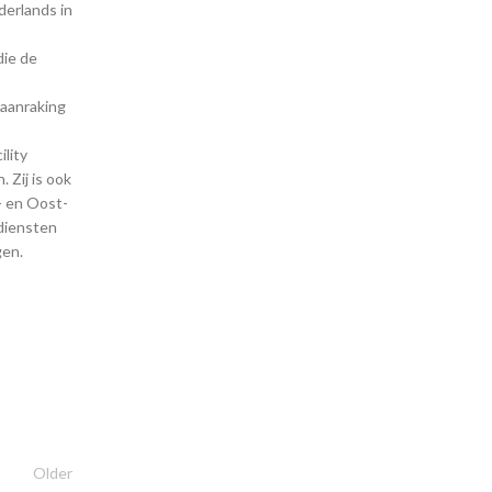
derlands in
die de
 aanraking
lity
 Zij is ook
- en Oost-
 diensten
gen.
Older