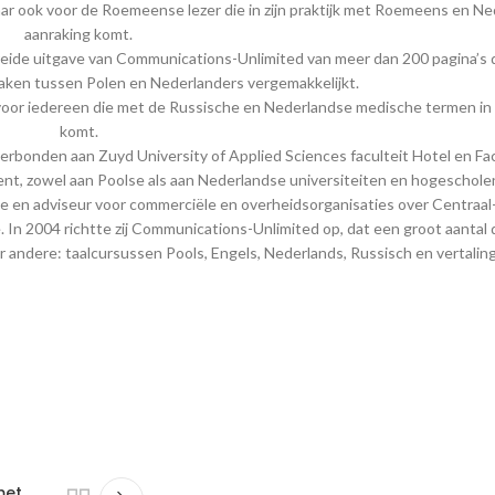
ar ook voor de Roemeense lezer die in zijn praktijk met Roemeens en Ne
aanraking komt.
ebreide uitgave van Communications-Unlimited van meer dan 200 pagina’s 
aken tussen Polen en Nederlanders vergemakkelijkt.
voor iedereen die met de Russische en Nederlandse medische termen in
komt.
rbonden aan Zuyd University of Applied Sciences faculteit Hotel en Faci
cent, zowel aan Poolse als aan Nederlandse universiteiten en hogescholen.
ste en adviseur voor commerciële en overheidsorganisaties over Centraal
. In 2004 richtte zij Communications-Unlimited op, dat een groot aantal
er andere: taalcursussen Pools, Engels, Nederlands, Russisch en vertalin
met