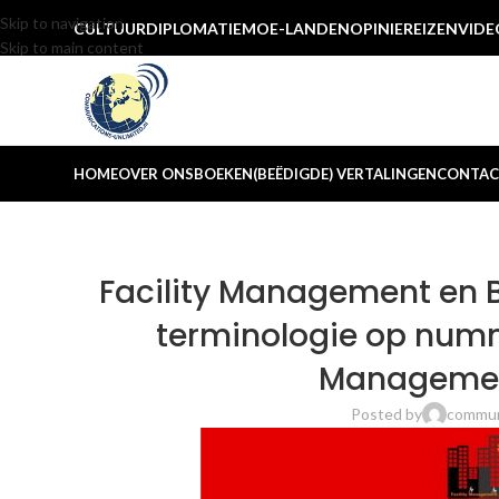
Skip to navigation
CULTUUR
DIPLOMATIE
MOE-LANDEN
OPINIE
REIZEN
VIDE
Skip to main content
HOME
OVER ONS
BOEKEN
(BEËDIGDE) VERTALINGEN
CONTAC
Facility Management en 
terminologie op numme
Managemen
Posted by
commun