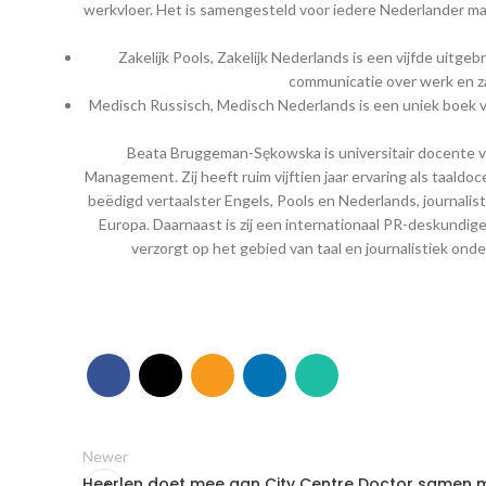
werkvloer. Het is samengesteld voor iedere Nederlander ma
Zakelijk Pools, Zakelijk Nederlands is een vijfde uitg
communicatie over werk en z
Medisch Russisch, Medisch Nederlands is een uniek boek 
Beata Bruggeman-Sękowska is universitair docente ve
Management. Zij heeft ruim vijftien jaar ervaring als taaldo
beëdigd vertaalster Engels, Pools en Nederlands, journali
Europa. Daarnaast is zij een internationaal PR-deskundige
verzorgt op het gebied van taal en journalistiek ond
Newer
Heerlen doet mee aan City Centre Doctor samen 