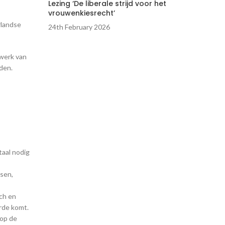
Lezing ‘De liberale strijd voor het
vrouwenkiesrecht’
rlandse
24th February 2026
werk van
den.
taal nodig
sen,
sch en
rde komt.
 op de