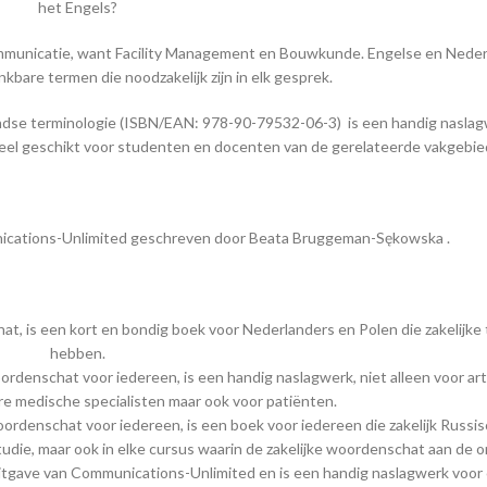
het Engels?
ommunicatie, want Facility Management en Bouwkunde. Engelse en Nede
nkbare termen die noodzakelijk zijn in elk gesprek.
dse terminologie (ISBN/EAN: 978-90-79532-06-3) is een handig naslag
k heel geschikt voor studenten en docenten van de gerelateerde vakgebie
nications-Unlimited geschreven door Beata Bruggeman-Sękowska .
t, is een kort en bondig boek voor Nederlanders en Polen die zakelijke 
hebben.
denschat voor iedereen, is een handig naslagwerk, niet alleen voor art
e medische specialisten maar ook voor patiënten.
oordenschat voor iedereen, is een boek voor iedereen die zakelijk Russi
udie, maar ook in elke cursus waarin de zakelijke woordenschat aan de o
 uitgave van Communications-Unlimited en is een handig naslagwerk voor