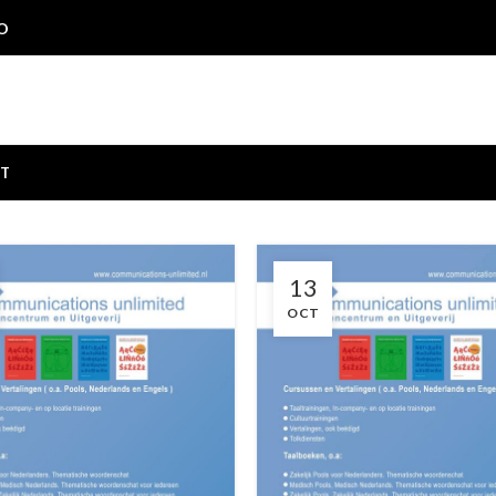
O
T
13
OCT