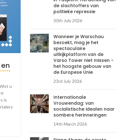
de slachtoffers van
politieke repressie
30th July 2026
Wanneer je Warschau
bezoekt, mag je het
spectaculaire
uitkijkplatform van de
Varso Tower niet missen –
 en
het hoogste gebouw van
de Europese Unie
23rd July 2026
Wist u
nt
Internationale
s is
Vrouwendag: van
rtalers
socialistische idealen naar
sombere herinneringen
14th March 2026