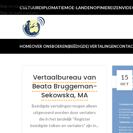
Skip to navigation
CULTUUR
DIPLOMATIE
MOE-LANDEN
OPINIE
REIZEN
VIDE
Skip to main content
HOME
OVER ONS
BOEKEN
(BEËDIGDE) VERTALINGEN
CONTAC
Vertaalbureau van
15
Beata Bruggeman-
OCT
Sekowska, MA
Beëdigde vertalingen mogen alleen
uitgevoerd worden door vertalers
die in het landelijk "Register
beëdigde tolken en vertalers" zijn in...