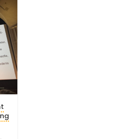
26
MAY
nt
ing