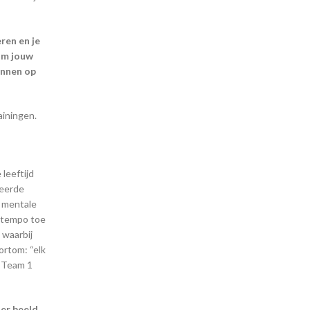
eren en je
om jouw
unnen op
ainingen.
leeftijd
neerde
n mentale
l tempo toe
 waarbij
ortom: “elk
1 Team 1
der beeld