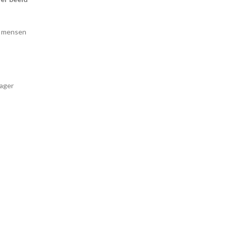
el mensen
lager