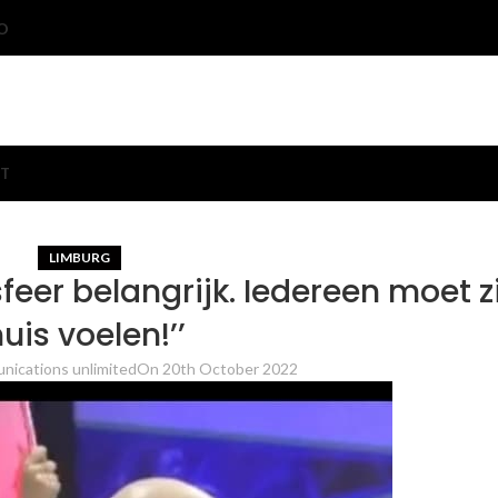
O
T
LIMBURG
 sfeer belangrijk. Iedereen moet z
huis voelen!’’
nications unlimited
On 20th October 2022