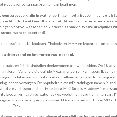
t goed over te kunnen brengen aan leerlingen.
t geïnteresseerd zijn in wat je leerlingen nodig hebben, naar ze luist
 is echt indrukwekkend. Ik denk dat dit een van de redenen is waar
ainingen voor volwassenen en kinderen aanbiedt. Welke disciplines k
 school worden beoefend?
lende disciplines. Kickboksen. Thaiboksen, MMA en kracht en conditie tr
 je achtergrond en het motto van je school.
en judo, en ik heb sindsdien deelgenomen aan wedstrijden. Op 18 jarige 
u) ging leren. Vanaf die tijd trainde ik o.a. vrienden en kennissen. Ik combi
eningen zodat er een mix ontstond van zelfverdediging en lichamelijke e
ining lessen verzorgen. De populariteit van mijn trainingen namen in sne
 grootste vechtsport school in Limburg. MFG Sports Academy is een gym
te bieden wij naast recreatief ook op wedstrijdniveau trainingen aan. K
ainingspartners staan bij mij op nummer 1.Daarom is het motto van MFG: 
Taak…..
an, maar ik volg je trainingen al een tijdje en heb er een heel an