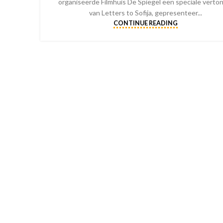
organiseerde Filmhuis De Spiegel een speciale verto
van Letters to Sofija, gepresenteer...
CONTINUE READING