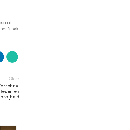
ionaal
 heeft ook
Older
Warschau:
rleden en
n vrijheid