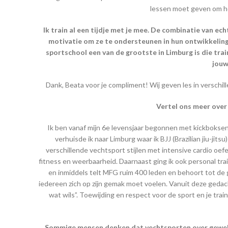
lessen moet geven om he
Ik train al een tijdje met je mee. De combinatie van ech
motivatie om ze te ondersteunen in hun ontwikkeling
sportschool een van de grootste in Limburg is die tr
jouw
Dank, Beata voor je compliment! Wij geven les in verschil
Vertel ons meer over
Ik ben vanaf mijn 6e levensjaar begonnen met kickboksen 
verhuisde ik naar Limburg waar ik BJJ (Brazilian jiu-jits
verschillende vechtsport stijlen met intensive cardio oef
fitness en weerbaarheid. Daarnaast ging ik ook personal tra
en inmiddels telt MFG ruim 400 leden en behoort tot de
iedereen zich op zijn gemak moet voelen. Vanuit deze gedach
wat wils”. Toewijding en respect voor de sport en je tr
Sommige mensen denken dat vechtsporten over geweld ga