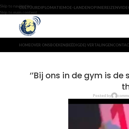
Skip to navigation
CULTUUR
DIPLOMATIE
MOE-LANDEN
OPINIE
REIZEN
VIDE
Skip to main content
HOME
OVER ONS
BOEKEN
(BEËDIGDE) VERTALINGEN
CONTAC
‘’Bij ons in de gym is de
t
Posted by
commu