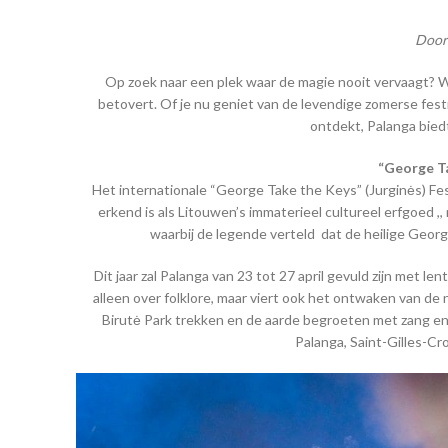
Door
Op zoek naar een plek waar de magie nooit vervaagt? W
betovert. Of je nu geniet van de levendige zomerse fest
ontdekt, Palanga bied
“George Ta
Het internationale “George Take the Keys” (Jurginės) Festiva
erkend is als Litouwen’s immaterieel cultureel erfgoed ,
waarbij de legende verteld dat de heilige Geor
Dit jaar zal Palanga van 23 tot 27 april gevuld zijn met len
alleen over folklore, maar viert ook het ontwaken van de 
Birutė Park trekken en de aarde begroeten met zang en m
Palanga, Saint-Gilles-Cr