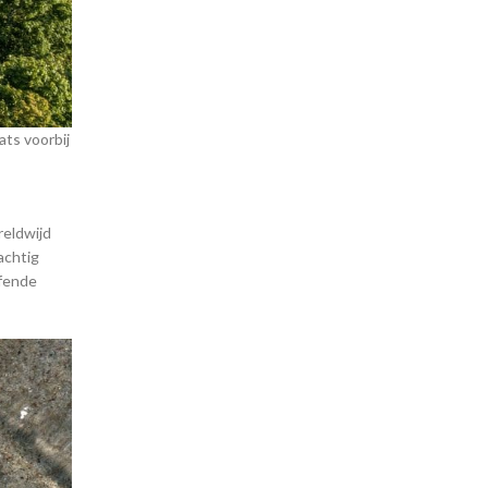
ats voorbij
reldwijd
achtig
ffende