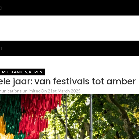
O
T
MOE-LANDEN
REIZEN
,
le jaar: van festivals tot amber
unications unlimited
On 21st March 2025