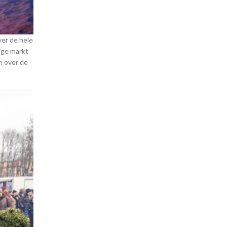
ver de hele
ige markt
n over de