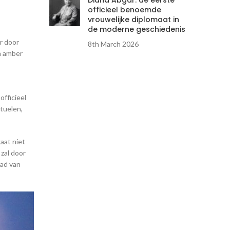
Diana Abgar: de eerste
officieel benoemde
vrouwelijke diplomaat in
de moderne geschiedenis
r door
8th March 2026
n amber
officieel
ituelen,
gaat niet
 zal door
tad van