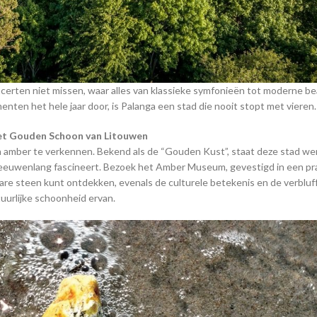
ncerten niet missen, waar alles van klassieke symfonieën tot moderne be
nten het hele jaar door, is Palanga een stad die nooit stopt met vieren.
et Gouden Schoon van Litouwen
n amber te verkennen. Bekend als de “Gouden Kust”, staat deze stad we
eeuwenlang fascineert. Bezoek het Amber Museum, gevestigd in een pr
tbare steen kunt ontdekken, evenals de culturele betekenis en de verblu
uurlijke schoonheid ervan.