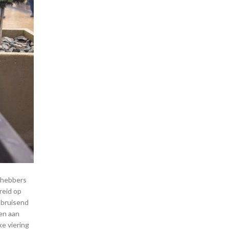
efhebbers
reid op
 bruisend
en aan
e viering