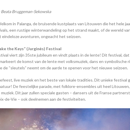
 Beata Bruggeman-Sekowska
elkom in Palanga, de bruisende kustplaats van Litouwen die het hele jaa
ivals, een rustige winterwandeling op het strand maakt, of de wereld va
t eindeloze avonturen, ongeacht het seizoen.
ke the Keys” (Jurginės) Festival
l viert zijn 35ste jubileum en vindt plaats in de lente! Dit festival, dat 
, markeert de komst van de lente met volksmuziek, dans en symbolische r
ge de “sleutels” neemt om de aarde te openen voor het nieuwe seizoen.
tefeest, live muziek en het beste van lokale tradities. Dit unieke festival 
natuur! De feestelijke parade, met folklore-ensembles uit heel Litouwen,
uziek. Dit jaar zullen speciale gasten – dansers uit de Franse partners
oix-de-Vie – ook deelnemen aan de festiviteiten.