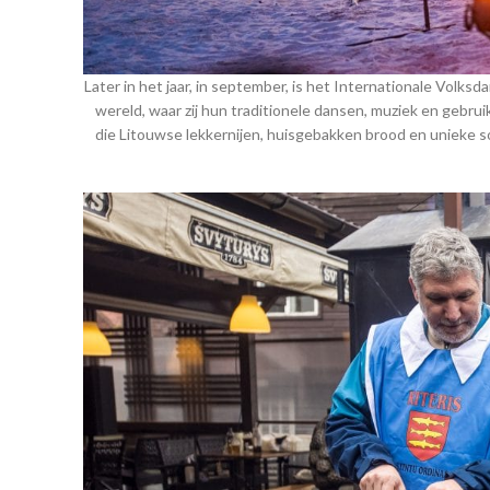
Later in het jaar, in september, is het Internationale Volks
wereld, waar zij hun traditionele dansen, muziek en gebru
die Litouwse lekkernijen, huisgebakken brood en unieke so