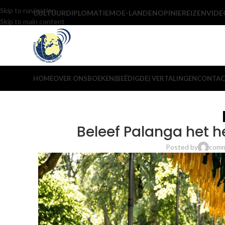
Skip to navigation
CULTUUR
DIPLOMATIE
MOE-LANDEN
OPINIE
REIZEN
VIDE
Skip to main content
HOME
OVER ONS
BOEKEN
(BEËDIGDE) VERTALINGEN
CONTAC
Beleef Palanga het he
Posted by
comm