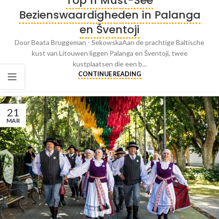
Top 11 Must-See
Bezienswaardigheden in Palanga
en Šventoji
Door Beata Bruggeman - SekowskaAan de prachtige Baltische
kust van Litouwen liggen Palanga en Šventoji, twee
kustplaatsen die een b...
CONTINUE READING
21
MAR