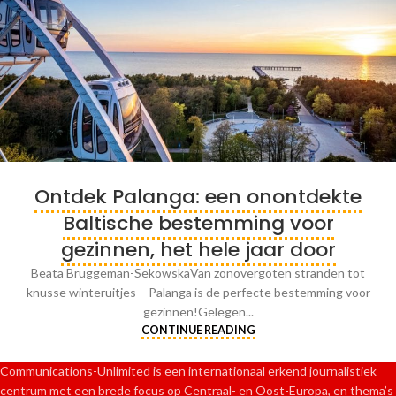
Ontdek Palanga: een onontdekte
Baltische bestemming voor
gezinnen, het hele jaar door
Beata Bruggeman-SekowskaVan zonovergoten stranden tot
knusse winteruitjes – Palanga is de perfecte bestemming voor
gezinnen!Gelegen...
CONTINUE READING
Communications-Unlimited is een internationaal erkend journalistiek
centrum met een brede focus op Centraal- en Oost-Europa, en thema’s