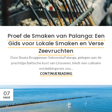
Proef de Smaken van Palanga: Een
Gids voor Lokale Smaken en Verse
Zeevruchten
Door Beata Bruggeman-SekowskaPalanga, gelegen aan de
prachtige Baltische kust van Litouwen, biedt een culinaire
ontdekkingsreis voo...
CONTINUE READING
07
MAR