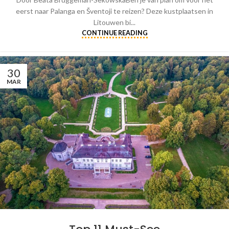
eerst naar Palanga en Šventoji te reizen? Deze kustplaatsen in
Litouwen bi...
CONTINUE READING
30
MAR