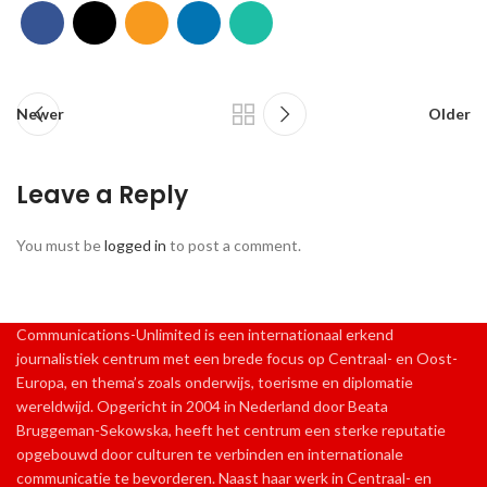
Newer
Older
Leave a Reply
You must be
logged in
to post a comment.
Communications-Unlimited is een internationaal erkend
journalistiek centrum met een brede focus op Centraal- en Oost-
Europa, en thema’s zoals onderwijs, toerisme en diplomatie
wereldwijd. Opgericht in 2004 in Nederland door Beata
Bruggeman-Sekowska, heeft het centrum een sterke reputatie
opgebouwd door culturen te verbinden en internationale
communicatie te bevorderen. Naast haar werk in Centraal- en