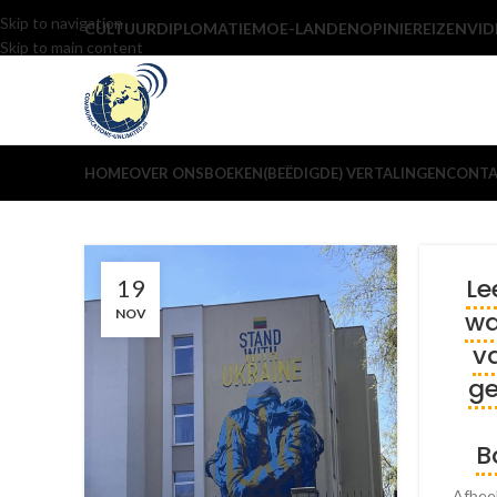
Skip to navigation
CULTUUR
DIPLOMATIE
MOE-LANDEN
OPINIE
REIZEN
VID
Skip to main content
HOME
OVER ONS
BOEKEN
(BEËDIGDE) VERTALINGEN
CONT
Le
19
NOV
wa
va
ge
B
Afbee