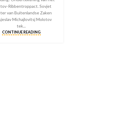
tov-Ribbentroppact. Sovjet
ster van Buitenlandse Zaken
sjeslav Michajlovitsj Molotov
tek...
CONTINUE READING