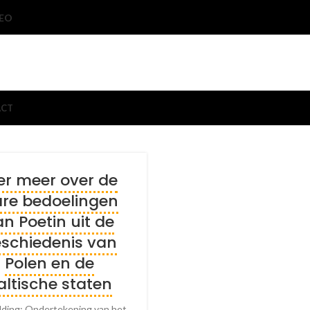
EO
ACT
er meer over de
re bedoelingen
n Poetin uit de
schiedenis van
Polen en de
altische staten
lding: Ondertekening van het