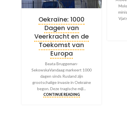
Molo
mini
Oekraïne: 1000
Vjat
Dagen van
Veerkracht en de
Toekomst van
Europa
Beata Bruggeman-
SekowskaVandaag markeert 1000
dagen sinds Rusland zijn
grootschalige invasie in Oekraïne
begon. Deze tragische mijl...
CONTINUE READING