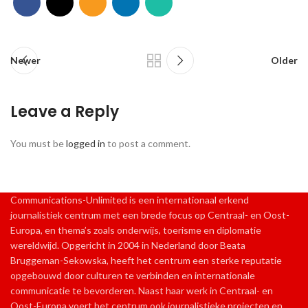
Newer
Older
Leave a Reply
You must be
logged in
to post a comment.
Communications-Unlimited is een internationaal erkend
journalistiek centrum met een brede focus op Centraal- en Oost-
Europa, en thema’s zoals onderwijs, toerisme en diplomatie
wereldwijd. Opgericht in 2004 in Nederland door Beata
Bruggeman-Sekowska, heeft het centrum een sterke reputatie
opgebouwd door culturen te verbinden en internationale
communicatie te bevorderen. Naast haar werk in Centraal- en
Oost-Europa voert het centrum ook journalistieke projecten en