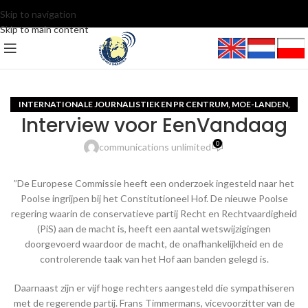
Skip to navigation
Skip to main content
INTERNATIONALE JOURNALISTIEK EN PR CENTRUM
MOE-LANDEN
,
,
Interview voor EenVandaag
VIDEO
0
communications unlimited
”De Europese Commissie heeft een onderzoek ingesteld naar het
Poolse ingrijpen bij het Constitutioneel Hof. De nieuwe Poolse
regering waarin de conservatieve partij Recht en Rechtvaardigheid
(PiS) aan de macht is, heeft een aantal wetswijzigingen
doorgevoerd waardoor de macht, de onafhankelijkheid en de
controlerende taak van het Hof aan banden gelegd is.
Daarnaast zijn er vijf hoge rechters aangesteld die sympathiseren
met de regerende partij. Frans Timmermans, vicevoorzitter van de