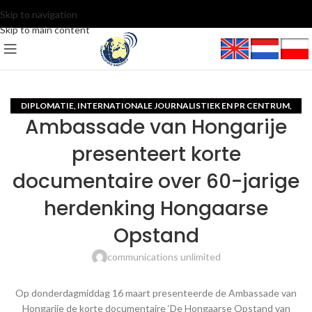
Skip to navigation
Skip to main content
DIPLOMATIE
INTERNATIONALE JOURNALISTIEK EN PR CENTRUM
,
,
Ambassade van Hongarije
MOE-LANDEN
presenteert korte
documentaire over 60-jarige
herdenking Hongaarse
Opstand
communications unlimited
Op donderdagmiddag 16 maart presenteerde de Ambassade van
Hongarije de korte documentaire ‘De Hongaarse Opstand van