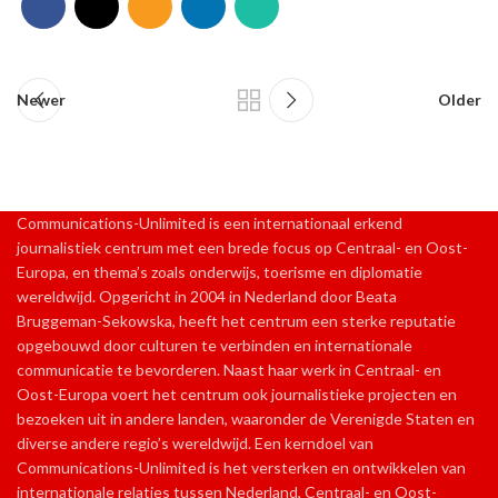
Newer
Older
Communications-Unlimited is een internationaal erkend
journalistiek centrum met een brede focus op Centraal- en Oost-
Europa, en thema’s zoals onderwijs, toerisme en diplomatie
wereldwijd. Opgericht in 2004 in Nederland door Beata
Bruggeman-Sekowska, heeft het centrum een sterke reputatie
opgebouwd door culturen te verbinden en internationale
communicatie te bevorderen. Naast haar werk in Centraal- en
Oost-Europa voert het centrum ook journalistieke projecten en
bezoeken uit in andere landen, waaronder de Verenigde Staten en
diverse andere regio’s wereldwijd. Een kerndoel van
Communications-Unlimited is het versterken en ontwikkelen van
internationale relaties tussen Nederland, Centraal- en Oost-