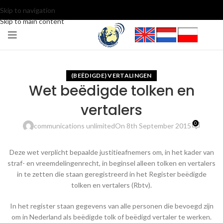
Skip to navigation
Skip to main content
(BEËDIGDE) VERTALINGEN
Wet beëdigde tolken en
vertalers
0
communications unlimited
On 8th September 2015
Deze wet verplicht bepaalde justitieafnemers om, in het kader van
straf- en vreemdelingenrecht, in beginsel alleen tolken en vertalers
in te zetten die staan geregistreerd in het Register beëdigde
tolken en vertalers (Rbtv).
In het register staan gegevens van alle personen die bevoegd zijn
om in Nederland als beëdigde tolk of beëdigd vertaler te werken.