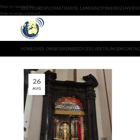
Skip to navigation
CULTUUR
DIPLOMATIE
MOE-LANDEN
OPINIE
REIZEN
VIDE
Skip to main content
HOME
OVER ONS
BOEKEN
(BEËDIGDE) VERTALINGEN
CONTAC
26
AUG