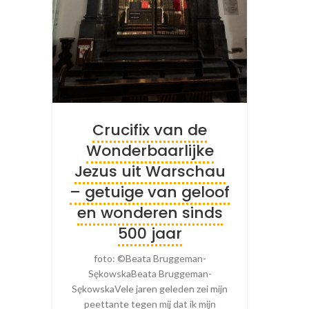
Crucifix van de
Wonderbaarlijke
Jezus uit Warschau
– getuige van geloof
en wonderen sinds
500 jaar
foto: ©Beata Bruggeman-
SękowskaBeata Bruggeman-
SękowskaVele jaren geleden zei mijn
peettante tegen mij dat ik mijn