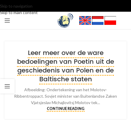
Skip to navigation
Skip to main content
Leer meer over de ware
bedoelingen van Poetin uit de
geschiedenis van Polen en de
Baltische staten
Afbeelding: Ondertekening van het Molotov-
Ribbentroppact. Sovjet minister van Buitenlandse Zaken
Vjatsjeslav Michajlovitsj Molotov tek...
CONTINUE READING