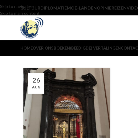
Skip to navigation
CULTUUR
DIPLOMATIE
MOE-LANDEN
OPINIE
REIZEN
VIDE
Skip to main content
HOME
OVER ONS
BOEKEN
(BEËDIGDE) VERTALINGEN
CONTAC
26
AUG