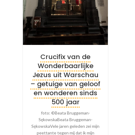
Crucifix van de
Wonderbaarlijke
Jezus uit Warschau
– getuige van geloof
en wonderen sinds
500 jaar
foto: ©Beata Bruggeman-
SękowskaBeata Bruggeman-
SękowskaVele jaren geleden zei mijn
peettante tegen mij dat ik mijn