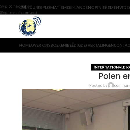
Skip to navigation
CULTUUR
DIPLOMATIE
MOE-LANDEN
OPINIE
REIZEN
VIDE
Skip to main content
HOME
OVER ONS
BOEKEN
(BEËDIGDE) VERTALINGEN
CONTAC
INTERNATIONALE JO
Polen e
Posted by
communic