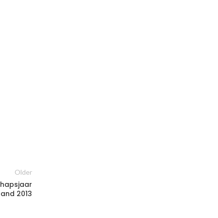
Older
chapsjaar
land 2013