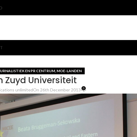
O
T
URNALISTIEK EN PR CENTRUM
MOE-LANDEN
,
n Zuyd Universiteit
0
ations unlimited
On 26th December 2013