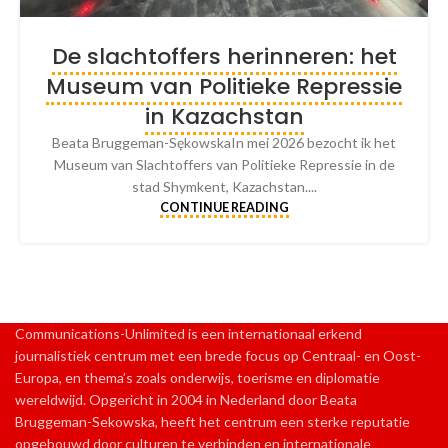
De slachtoffers herinneren: het
Museum van Politieke Repressie
in Kazachstan
Beata Bruggeman-SękowskaIn mei 2026 bezocht ik het
Museum van Slachtoffers van Politieke Repressie in de
stad Shymkent, Kazachstan....
CONTINUE READING
Communications-Unlimited is een internationaal erkend
journalistiek centrum met een brede focus op Centraal- en Oost-
Europa, en thema’s zoals onderwijs, toerisme en diplomatie
wereldwijd. Opgericht in 2004 in Nederland door Beata
Bruggeman-Sekowska, heeft het centrum een sterke reputatie
opgebouwd door culturen te verbinden en internationale