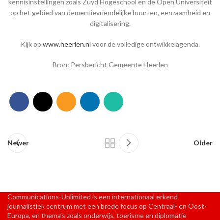
kennisinstellingen zoals Zuyd Hogeschool en de Open Universiteit
op het gebied van dementievriendelijke buurten, eenzaamheid en
digitalisering.
Kijk op
www.heerlen.nl
voor de volledige ontwikkelagenda.
Bron: Persbericht Gemeente Heerlen
Newer
Older
Communications-Unlimited is een internationaal erkend
journalistiek centrum met een brede focus op Centraal- en Oost-
Europa, en thema’s zoals onderwijs, toerisme en diplomatie