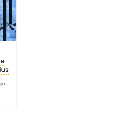
fe
ius
et
mige