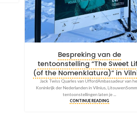
Bespreking van de
tentoonstelling “The Sweet Li
(of the Nomenklatura)” in Viln
Jack Twiss Quarles van UffordAmbassadeur van h
Koninkrijk der Nederlanden in Vilnius, LitouwenSom
tentoonstellingen laten je ...
CONTINUE READING