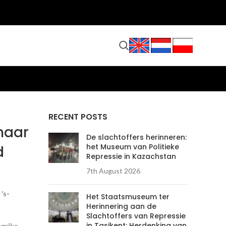
RECENT POSTS
naar
De slachtoffers herinneren:
het Museum van Politieke
d
Repressie in Kazachstan
7th August 2026
’s-
Het Staatsmuseum ter
Herinnering aan de
Slachtoffers van Repressie
in Tasjkent: Herdenking van
grijke