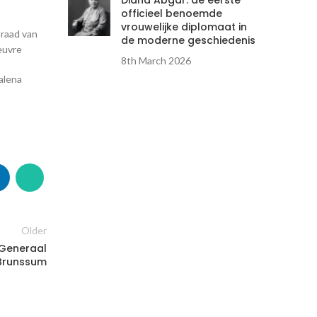
Diana Abgar: de eerste
officieel benoemde
vrouwelijke diplomaat in
raad van
de moderne geschiedenis
euvre
8th March 2026
alena
.
Older
 Generaal
 Brunssum