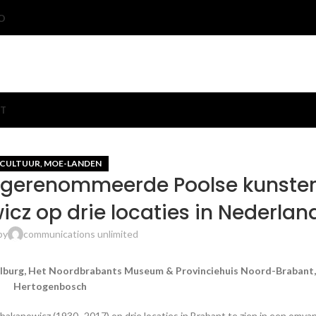
O
T
CULTUUR
MOE-LANDEN
,
e gerenommeerde Poolse kunste
z op drie locaties in Nederlan
by
communications unlimited
Tilburg, Het Noordbrabants Museum & Provinciehuis Noord-Brabant, 
Hertogenbosch
akanowicz (1930–2017) op drie locaties in Brabant te zien in een omvan