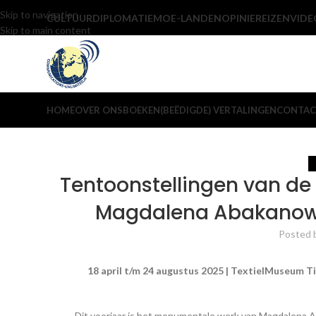
Skip to navigation
CULTUUR
DIPLOMATIE
MOE-LANDEN
OPINIE
REIZEN
VIDE
Skip to main content
HOME
OVER ONS
BOEKEN
(BEËDIGDE) VERTALINGEN
CONTAC
Tentoonstellingen van d
Magdalena Abakanowic
Posted 
18 april t/m 24 augustus 2025 | TextielMuseum 
Dit voorjaar is het monumentale werk van Magdalena Ab