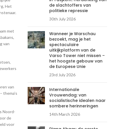
de slachtoffers van
rg, Het
politieke repressie
nstenaar.
30th July 2026
naam met
Wanneer je Warschau
Abakans,
bezoekt, mag je het
ng van
spectaculaire
uitkijkplatform van de
Varso Tower niet missen –
het hoogste gebouw van
etsen,
de Europese Unie
dewerkers
23rd July 2026
oren van
Internationale
 – thema’s
Vrouwendag: van
socialistische idealen naar
sombere herinneringen
is Noord-
14th March 2026
oor de
eld voor