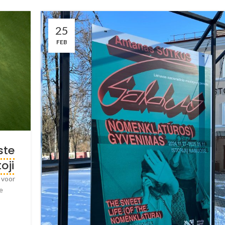
25
FEB
ste
oji
 voor
e