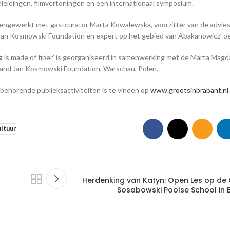
leidingen, filmvertoningen en een internationaal symposium.
engewerkt met gastcurator Marta Kowalewska, voorzitter van de advies
n Kosmowski Foundation en expert op het gebied van Abakanowicz’ o
 is made of fiber’ is georganiseerd in samenwerking met de Marta Magd
nd Jan Kosmowski Foundation, Warschau, Polen.
jbehorende publieksactiviteiten is te vinden op
www.grootsinbrabant.nl
ltuur
Herdenking van Katyn: Open Les op de
Sosabowski Poolse School in