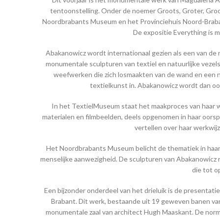
tentoonstelling. Onder de noemer Groots, Groter, Gro
Noordbrabants Museum en het Provinciehuis Noord-Brabant
De expositie Everything is 
Abakanowicz wordt internationaal gezien als een van d
monumentale sculpturen van textiel en natuurlijke vezel
weefwerken die zich losmaakten van de wand en een ni
textielkunst in. Abakanowicz wordt dan oo
In het TextielMuseum staat het maakproces van haar we
materialen en filmbeelden, deels opgenomen in haar oors
vertellen over haar werkwij
Het Noordbrabants Museum belicht de thematiek in haar 
menselijke aanwezigheid. De sculpturen van Abakanowicz r
die tot 
Een bijzonder onderdeel van het drieluik is de presentat
Brabant. Dit werk, bestaande uit 19 geweven banen van
monumentale zaal van architect Hugh Maaskant. De norma