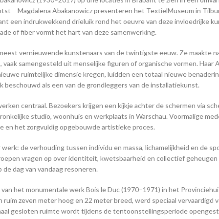
otst – Magdalena Abakanowicz presenteren het TextielMuseum in Tilbu
 een indrukwekkend drieluik rond het oeuvre van deze invloedrijke ku
made of fiber vormt het hart van deze samenwerking.
e meest vernieuwende kunstenaars van de twintigste eeuw. Ze maakte 
s, vaak samengesteld uit menselijke figuren of organische vormen. Haar 
euwe ruimtelijke dimensie kregen, luidden een totaal nieuwe benaderi
k beschouwd als een van de grondleggers van de installatiekunst.
rken centraal. Bezoekers krijgen een kijkje achter de schermen via sch
pronkelijke studio, woonhuis en werkplaats in Warschau. Voormalige me
ze en het zorgvuldig opgebouwde artistieke proces.
werk: de verhouding tussen individu en massa, lichamelijkheid en de sp
oepen vragen op over identiteit, kwetsbaarheid en collectief geheugen
op de dag van vandaag resoneren.
ie van het monumentale werk Bois le Duc (1970–1971) in het Provinciehu
 ruim zeven meter hoog en 22 meter breed, werd speciaal vervaardigd v
al gesloten ruimte wordt tijdens de tentoonstellingsperiode opengest