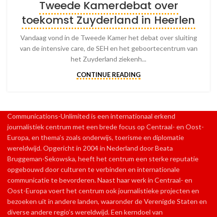
Tweede Kamerdebat over
toekomst Zuyderland in Heerlen
Vandaag vond in de Tweede Kamer het debat over sluiting
van de intensive care, de SEH en het geboortecentrum van
het Zuyderland ziekenh...
CONTINUE READING
Communications-Unlimited is een internationaal erkend
journalistiek centrum met een brede focus op Centraal- en Oost-
Europa, en thema’s zoals onderwijs, toerisme en diplomatie
wereldwijd. Opgericht in 2004 in Nederland door Beata
Bruggeman-Sekowska, heeft het centrum een sterke reputatie
opgebouwd door culturen te verbinden en internationale
communicatie te bevorderen. Naast haar werk in Centraal- en
Oost-Europa voert het centrum ook journalistieke projecten en
bezoeken uit in andere landen, waaronder de Verenigde Staten en
diverse andere regio’s wereldwijd. Een kerndoel van