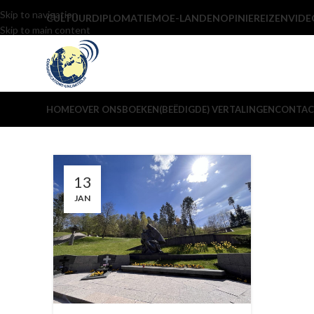
Skip to navigation
CULTUUR
DIPLOMATIE
MOE-LANDEN
OPINIE
REIZEN
VIDE
Skip to main content
HOME
OVER ONS
BOEKEN
(BEËDIGDE) VERTALINGEN
CONTAC
13
JAN