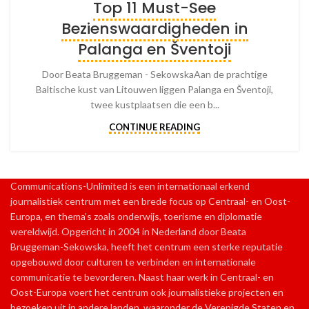
Top 11 Must-See
Bezienswaardigheden in
Palanga en Šventoji
Door Beata Bruggeman - SekowskaAan de prachtige
Baltische kust van Litouwen liggen Palanga en Šventoji,
twee kustplaatsen die een b...
CONTINUE READING
Communications-Unlimited is een internationaal erkend
journalistiek centrum met een brede focus op Centraal- en Oost-
Europa, en thema’s zoals onderwijs, toerisme en diplomatie
wereldwijd. Opgericht in 2004 in Nederland door Beata
Bruggeman-Sekowska, heeft het centrum een sterke reputatie
opgebouwd door culturen te verbinden en internationale
communicatie te bevorderen. Naast haar werk in Centraal- en
Oost-Europa voert het centrum ook journalistieke projecten en
bezoeken uit in andere landen, waaronder de Verenigde Staten en