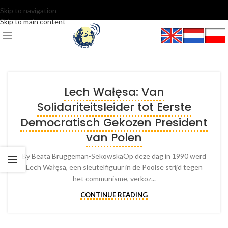
Skip to navigation
Skip to main content
Lech Wałęsa: Van
Solidariteitsleider tot Eerste
Democratisch Gekozen President
van Polen
By Beata Bruggeman-SekowskaOp deze dag in 1990 werd
Lech Wałęsa, een sleutelfiguur in de Poolse strijd tegen
het communisme, verkoz...
CONTINUE READING