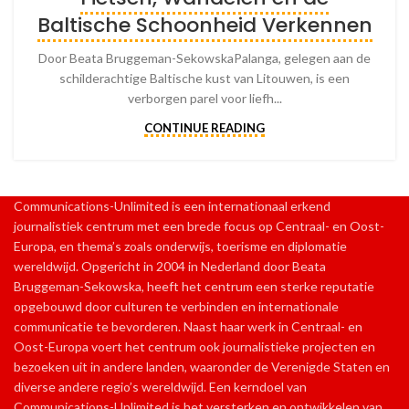
Baltische Schoonheid Verkennen
Door Beata Bruggeman-SekowskaPalanga, gelegen aan de
schilderachtige Baltische kust van Litouwen, is een
verborgen parel voor liefh...
CONTINUE READING
Communications-Unlimited is een internationaal erkend
journalistiek centrum met een brede focus op Centraal- en Oost-
Europa, en thema’s zoals onderwijs, toerisme en diplomatie
wereldwijd. Opgericht in 2004 in Nederland door Beata
Bruggeman-Sekowska, heeft het centrum een sterke reputatie
opgebouwd door culturen te verbinden en internationale
communicatie te bevorderen. Naast haar werk in Centraal- en
Oost-Europa voert het centrum ook journalistieke projecten en
bezoeken uit in andere landen, waaronder de Verenigde Staten en
diverse andere regio’s wereldwijd. Een kerndoel van
Communications-Unlimited is het versterken en ontwikkelen van