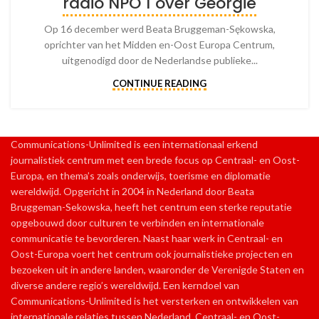
radio NPO 1 over Georgië
Op 16 december werd Beata Bruggeman-Sękowska,
oprichter van het Midden en-Oost Europa Centrum,
uitgenodigd door de Nederlandse publieke...
CONTINUE READING
Communications-Unlimited is een internationaal erkend
journalistiek centrum met een brede focus op Centraal- en Oost-
Europa, en thema’s zoals onderwijs, toerisme en diplomatie
wereldwijd. Opgericht in 2004 in Nederland door Beata
Bruggeman-Sekowska, heeft het centrum een sterke reputatie
opgebouwd door culturen te verbinden en internationale
communicatie te bevorderen. Naast haar werk in Centraal- en
Oost-Europa voert het centrum ook journalistieke projecten en
bezoeken uit in andere landen, waaronder de Verenigde Staten en
diverse andere regio’s wereldwijd. Een kerndoel van
Communications-Unlimited is het versterken en ontwikkelen van
internationale relaties tussen Nederland, Centraal- en Oost-