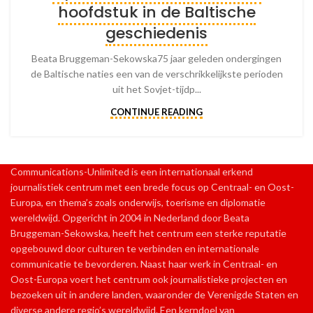
hoofdstuk in de Baltische
geschiedenis
Beata Bruggeman-Sekowska75 jaar geleden ondergingen
de Baltische naties een van de verschrikkelijkste perioden
uit het Sovjet-tijdp...
CONTINUE READING
Communications-Unlimited is een internationaal erkend
journalistiek centrum met een brede focus op Centraal- en Oost-
Europa, en thema’s zoals onderwijs, toerisme en diplomatie
wereldwijd. Opgericht in 2004 in Nederland door Beata
Bruggeman-Sekowska, heeft het centrum een sterke reputatie
opgebouwd door culturen te verbinden en internationale
communicatie te bevorderen. Naast haar werk in Centraal- en
Oost-Europa voert het centrum ook journalistieke projecten en
bezoeken uit in andere landen, waaronder de Verenigde Staten en
diverse andere regio’s wereldwijd. Een kerndoel van