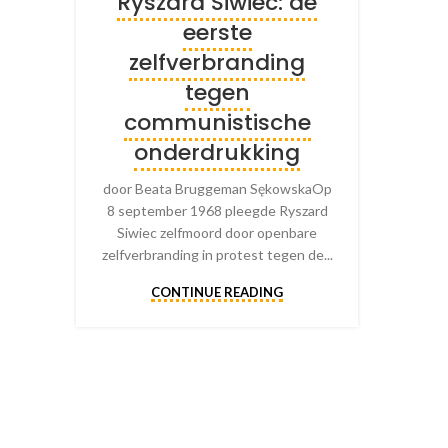
Ryszard Siwiec: de
eerste
zelfverbranding
tegen
communistische
onderdrukking
door Beata Bruggeman SękowskaOp
8 september 1968 pleegde Ryszard
Siwiec zelfmoord door openbare
zelfverbranding in protest tegen de...
CONTINUE READING