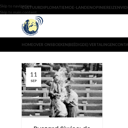
Skip to navigation
CULTUUR
DIPLOMATIE
MOE-LANDEN
OPINIE
REIZEN
VID
Skip to main content
HOME
OVER ONS
BOEKEN
(BEËDIGDE) VERTALINGEN
CONT
11
SEP