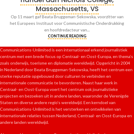
Massachusetts, VS
Op 11 maart gaf Beata Bruggeman-Sekowska, voorzitter van
het Europees Instituut voor Communistische Onderdrukking
en hoofdredacteur van...
CONTINUE READING
Communications-Unlimited is een internationaal erkend journalistiek
centrum met een brede focus op Centraal- en Oost-Europa, en thema’s
zoals onderwijs, toerisme en diplomatie wereldwijd. Opgericht in 2004
in Nederland door Beata Bruggeman-Sekowska, heeft het centrum een
sterke reputatie opgebouwd door culturen te verbinden en
internationale communicatie te bevorderen. Naast haar werk in
Centraal- en Oost-Europa voert het centrum ook journalistieke
projecten en bezoeken uit in andere landen, waaronder de Verenigde
Staten en diverse andere regio’s wereldwijd. Een kerndoel van
Communications-Unlimited is het versterken en ontwikkelen van
internationale relaties tussen Nederland, Centraal- en Oost-Europa en
andere landen wereldwijd.