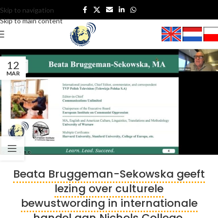
Skip to navigation
Skip to main content
12
MAR
Beata Bruggeman-Sekowska geeft
lezing over culturele
bewustwording in internationale
handel aan Nichols College,