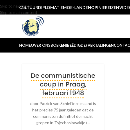
Skip to navigation
CULTUUR
DIPLOMATIE
MOE-LANDEN
OPINIE
REIZEN
VIDE
Skip to main content
HOME
OVER ONS
BOEKEN
(BEËDIGDE) VERTALINGEN
CONTAC
De communistische
coup in Praag,
februari 1948
door Patrick van SchieDeze maand is
het precies 75 jaar geleden dat de
communisten definitief de macht
grepen in Tsjechoslowakije (...