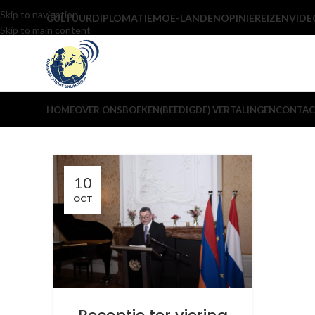
Skip to navigation
CULTUUR
DIPLOMATIE
MOE-LANDEN
OPINIE
REIZEN
VIDE
Skip to main content
HOME
OVER ONS
BOEKEN
(BEËDIGDE) VERTALINGEN
CONTAC
10
OCT