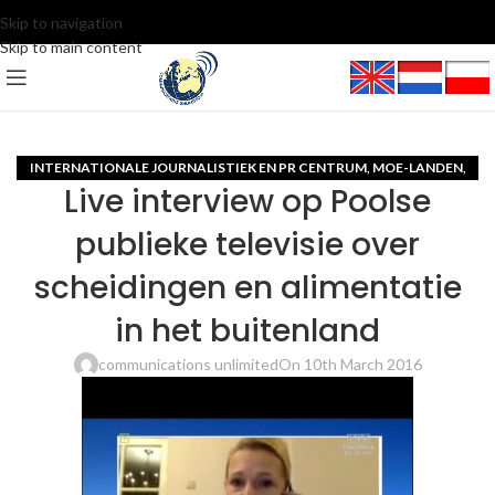
Skip to navigation
Skip to main content
INTERNATIONALE JOURNALISTIEK EN PR CENTRUM
MOE-LANDEN
,
,
Live interview op Poolse
VIDEO
publieke televisie over
scheidingen en alimentatie
in het buitenland
communications unlimited
On 10th March 2016