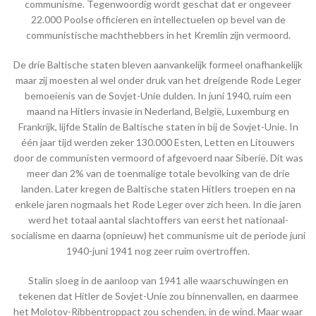
communisme. Tegenwoordig wordt geschat dat er ongeveer
22.000 Poolse officieren en intellectuelen op bevel van de
communistische machthebbers in het Kremlin zijn vermoord.
De drie Baltische staten bleven aanvankelijk formeel onafhankelijk
maar zij moesten al wel onder druk van het dreigende Rode Leger
bemoeienis van de Sovjet-Unie dulden. In juni 1940, ruim een
maand na Hitlers invasie in Nederland, België, Luxemburg en
Frankrijk, lijfde Stalin de Baltische staten in bij de Sovjet-Unie. In
één jaar tijd werden zeker 130.000 Esten, Letten en Litouwers
door de communisten vermoord of afgevoerd naar Siberië. Dit was
meer dan 2% van de toenmalige totale bevolking van de drie
landen. Later kregen de Baltische staten Hitlers troepen en na
enkele jaren nogmaals het Rode Leger over zich heen. In die jaren
werd het totaal aantal slachtoffers van eerst het nationaal-
socialisme en daarna (opnieuw) het communisme uit de periode juni
1940-juni 1941 nog zeer ruim overtroffen.
Stalin sloeg in de aanloop van 1941 alle waarschuwingen en
tekenen dat Hitler de Sovjet-Unie zou binnenvallen, en daarmee
het Molotov-Ribbentroppact zou schenden, in de wind. Maar waar