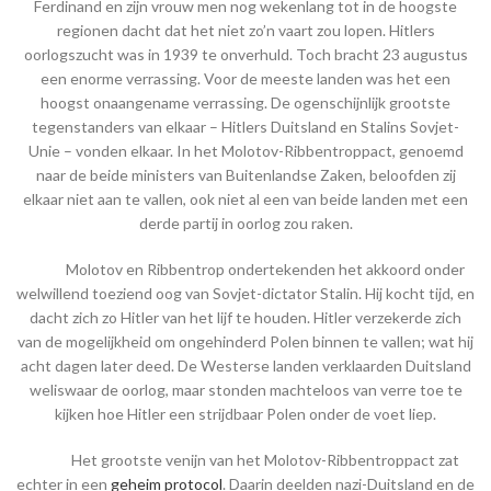
Ferdinand en zijn vrouw men nog wekenlang tot in de hoogste
regionen dacht dat het niet zo’n vaart zou lopen. Hitlers
oorlogszucht was in 1939 te onverhuld. Toch bracht 23 augustus
een enorme verrassing. Voor de meeste landen was het een
hoogst onaangename verrassing. De ogenschijnlijk grootste
tegenstanders van elkaar – Hitlers Duitsland en Stalins Sovjet-
Unie – vonden elkaar. In het Molotov-Ribbentroppact, genoemd
naar de beide ministers van Buitenlandse Zaken, beloofden zij
elkaar niet aan te vallen, ook niet al een van beide landen met een
derde partij in oorlog zou raken.
Molotov en Ribbentrop ondertekenden het akkoord onder
welwillend toeziend oog van Sovjet-dictator Stalin. Hij kocht tijd, en
dacht zich zo Hitler van het lijf te houden. Hitler verzekerde zich
van de mogelijkheid om ongehinderd Polen binnen te vallen; wat hij
acht dagen later deed. De Westerse landen verklaarden Duitsland
weliswaar de oorlog, maar stonden machteloos van verre toe te
kijken hoe Hitler een strijdbaar Polen onder de voet liep.
Het grootste venijn van het Molotov-Ribbentroppact zat
echter in een
geheim protocol
. Daarin deelden nazi-Duitsland en de