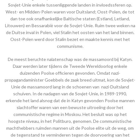
Sovjet-Unie enkele tussenliggende landen in invloedssferen op.
West- en Midden-Polen waren voor Duitsland; Oost-Polen, de tot
dan toe ook onafhankelijke Baltische staten (Estland, Letland,
Litouwen) en Bessarabië voor de Sovjet-Unie. Ruim twee weken na
de Duitse inval in Polen, viel Stalin het oosten van het land binnen.
Oost-Polen werd door Stalin bezet en maakte kennis met het
communisme.
De meest beruchte nalatenschap was de massamoord bij Katyn.
Daar werden later tijdens de Tweede Wereldoorlog enkele
duizenden Poolse officieren gevonden. Omdat nazi-
propagandaminister Goebbels de zaak breed uitmat, kon de Sovjet-
Unie de massamoord lang in de schoenen van nazi-Duitsland
schuiven. In de nadagen van de Sovjet-Unie, in 1989-1990,
erkende het land alsnog dat de in Katyn gevonden Poolse mannen
slachtoffer waren van een bewuste uitroeiing door het
communistische regime in Moskou. Het besluit was op het
hoogste niveau, in het Politburo, genomen. De communistische
machthebbers ruimden mannen uit de Poolse elite uit de weg, om
de tegenstand te verminderen tegen de doorvoering van het