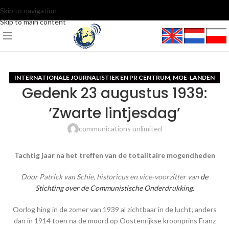
Skip to navigation
Skip to main content
INTERNATIONALE JOURNALISTIEK EN PR CENTRUM
MOE-LANDEN
,
Gedenk 23 augustus 1939:
‘Zwarte lintjesdag’
communications unlimited
Tachtig jaar na het treffen van de totalitaire mogendheden
Door Patrick van Schie, historicus en vice-voorzitter van
de
Stichting over de Communistische Onderdrukking.
Oorlog hing in de zomer van 1939 al zichtbaar in de lucht; anders
dan in 1914 toen na de moord op Oostenrijkse kroonprins Franz