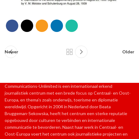
Newer
Older
Communications-Unlimited is een internationaal erkend
journalistiek centrum met een brede focus op Centraal- en Oost-
Europa, en thema’s zoals onderwijs, toerisme en diplomatie
wereldwijd. Opgericht in 2004 in Nederland door Beata
Bruggeman-Sekowska, heeft het centrum een sterke reputatie
opgebouwd door culturen te verbinden en internationale
communicatie te bevorderen. Naast haar werk in Centraal- en
Oost-Europa voert het centrum ook journalistieke projecten en