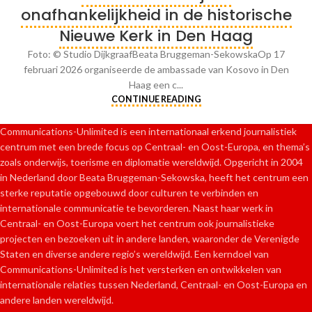
onafhankelijkheid in de historische
Nieuwe Kerk in Den Haag
Foto: © Studio DijkgraafBeata Bruggeman-SekowskaOp 17
februari 2026 organiseerde de ambassade van Kosovo in Den
Haag een c...
CONTINUE READING
Communications-Unlimited is een internationaal erkend journalistiek
centrum met een brede focus op Centraal- en Oost-Europa, en thema’s
zoals onderwijs, toerisme en diplomatie wereldwijd. Opgericht in 2004
in Nederland door Beata Bruggeman-Sekowska, heeft het centrum een
sterke reputatie opgebouwd door culturen te verbinden en
internationale communicatie te bevorderen. Naast haar werk in
Centraal- en Oost-Europa voert het centrum ook journalistieke
projecten en bezoeken uit in andere landen, waaronder de Verenigde
Staten en diverse andere regio’s wereldwijd. Een kerndoel van
Communications-Unlimited is het versterken en ontwikkelen van
internationale relaties tussen Nederland, Centraal- en Oost-Europa en
andere landen wereldwijd.